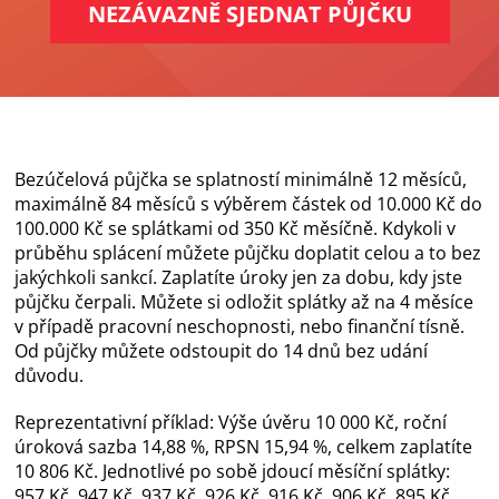
NEZÁVAZNĚ SJEDNAT PŮJČKU
Bezúčelová půjčka se splatností minimálně 12 měsíců,
maximálně 84 měsíců s výběrem částek od 10.000 Kč do
100.000 Kč se splátkami od 350 Kč měsíčně. Kdykoli v
průběhu splácení můžete půjčku doplatit celou a to bez
jakýchkoli sankcí. Zaplatíte úroky jen za dobu, kdy jste
půjčku čerpali. Můžete si odložit splátky až na 4 měsíce
v případě pracovní neschopnosti, nebo finanční tísně.
Od půjčky můžete odstoupit do 14 dnů bez udání
důvodu.
Reprezentativní příklad: Výše úvěru 10 000 Kč, roční
úroková sazba 14,88 %, RPSN 15,94 %, celkem zaplatíte
10 806 Kč. Jednotlivé po sobě jdoucí měsíční splátky:
957 Kč, 947 Kč, 937 Kč, 926 Kč, 916 Kč, 906 Kč, 895 Kč,