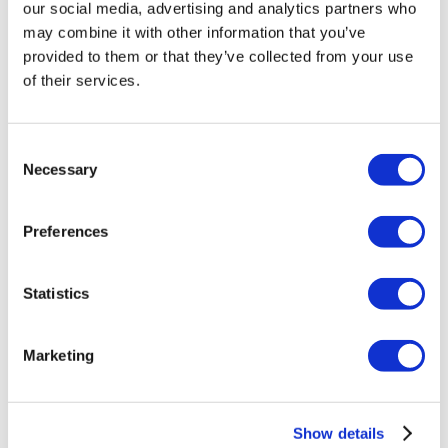
our social media, advertising and analytics partners who
SCHVÁLENO RYCHLE
may combine it with other information that you’ve
Ihned po odeslání online formuláře
provided to them or that they’ve collected from your use
Vaši žádost posoudíme a po schválení
of their services.
Vám budou okamžitě vyplaceny peníze.
Consent
Necessary
Selection
Preferences
PŮJČÍTE SI NA CO CHCETE
Statistics
Půjčku můžete použít na cokoliv. Třeba
když potřebujete peníze do výplaty, na
nové auto nebo třeba na vybavení bytu.
Marketing
Show details