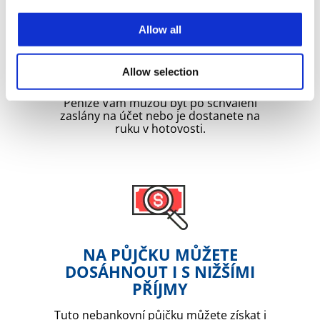
Allow all
VÝPLATA NA ÚČET NEBO V
HOTOVOSTI
Allow selection
Vyberte si, co je pro Vás nejvhodnější.
Peníze Vám můžou být po schválení
zaslány na účet nebo je dostanete na
ruku v hotovosti.
NA PŮJČKU MŮŽETE
DOSÁHNOUT I S NIŽŠÍMI
PŘÍJMY
Tuto nebankovní půjčku můžete získat i