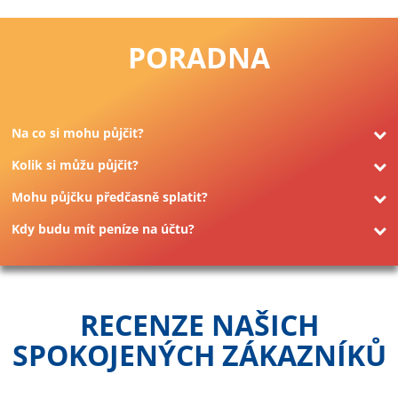
PORADNA
Na co si mohu půjčit?
Kolik si můžu půjčit?
Mohu půjčku předčasně splatit?
Kdy budu mít peníze na účtu?
RECENZE NAŠICH
SPOKOJENÝCH ZÁKAZNÍKŮ