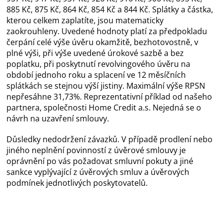
885 Kč, 875 Kč, 864 Kč, 854 Kč a 844 Kč. Splátky a částka,
kterou celkem zaplatíte, jsou matematicky
zaokrouhleny. Uvedené hodnoty platí za předpokladu
čerpání celé výše úvěru okamžitě, bezhotovostně, v
plné výši, při výše uvedené úrokové sazbě a bez
poplatku, při poskytnutí revolvingového úvěru na
období jednoho roku a splacení ve 12 měsíčních
splátkách se stejnou výší jistiny. Maximální výše RPSN
nepřesáhne 31,73%. Reprezentativní příklad od našeho
partnera, společnosti Home Credit a.s. Nejedná se o
návrh na uzavření smlouvy.
Důsledky nedodržení závazků. V případě prodlení nebo
jiného neplnění povinností z úvěrové smlouvy je
oprávnění po vás požadovat smluvní pokuty a jiné
sankce vyplývající z úvěrových smluv a úvěrových
podmínek jednotlivých poskytovatelů.