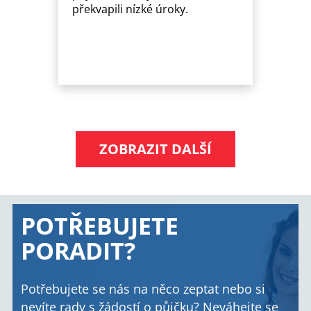
překvapili nízké úroky.
ZOBRAZIT DALŠÍ
POTŘEBUJETE
PORADIT?
Potřebujete se nás na něco zeptat nebo si
nevíte rady s žádostí o půjčku? Neváhejte se